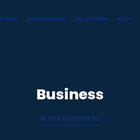
e vision
Notre ambition
Nos priorités
Actus
Business
Back to projects list